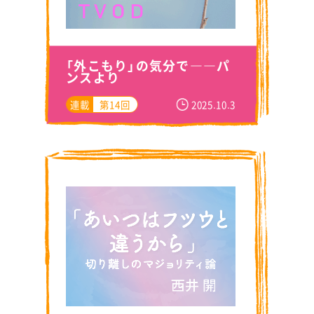
「外こもり」の気分で――パ
ンスより
連載
第14回
2025.10.3