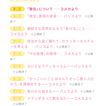
「敗北」について──コメカより
第1回
「敗北」表現の源泉――パンスより
第2回
※公開
終了
錯綜する世界のなかで「負ける」こと――
第3回
コメカより
※公開終了
政治から遠く離れて、カウンターカルチャ
第4回
ーを考える――パンスより
※公開終了
「やせ我慢」の精神――コメカより
第5回
※公開
終了
ちいさなラディカリズムーーパンスより
第6回
※公開終了
「かっこいいことはなんてかっこ悪いんだ
第7回
ろう」を再検討するーーコメカより
※公開終了
負けから始まるーーパンスより
第8回
※公開終了
ベランダ立って胸をはれーーコメカより
第9回
※公開終了