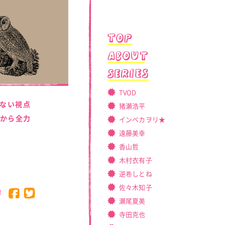
TVOD
けない視点
猪瀬浩平
〉から全力
インベカヲリ★
遠藤美幸
香山哲
木村衣有子
逆卷しとね
佐々木知子
!
瀬尾夏美
寺田克也