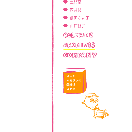
土門蘭
西井開
信田さよ子
山口智子