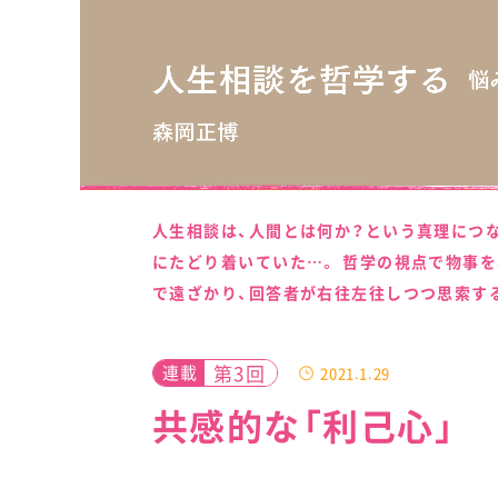
人生相談は、人間とは何か？という真理につ
にたどり着いていた…。 哲学の視点で物事を
で遠ざかり、回答者が右往左往しつつ思索す
第3回
連載
2021.1.29
共感的な「利己心」