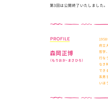
第3回は公開終了いたしました。
19
府立
森岡正博
哲学
行な
（もりおか・まさひろ）
なき
でき
系男
いほ