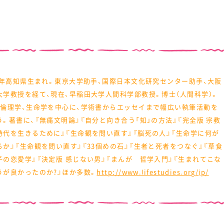
58年高知県生まれ。東京大学助手、国際日本文化研究センター助手、大阪
大学教授を経て、現在、早稲田大学人間科学部教授。博士（人間科学）。
、倫理学、生命学を中心に、学術書からエッセイまで幅広い執筆活動を
う。著書に、『無痛文明論』『自分と向き合う「知」の方法』『完全版 宗教
時代を生きるために』『生命観を問い直す』『脳死の人』『生命学に何が
るか』『生命観を問い直す』『33個めの石』『生者と死者をつなぐ』『草食
子の恋愛学』『決定版 感じない男』『まんが 哲学入門』『生まれてこな
うが良かったのか?』ほか多数。
http://www.lifestudies.org/jp/