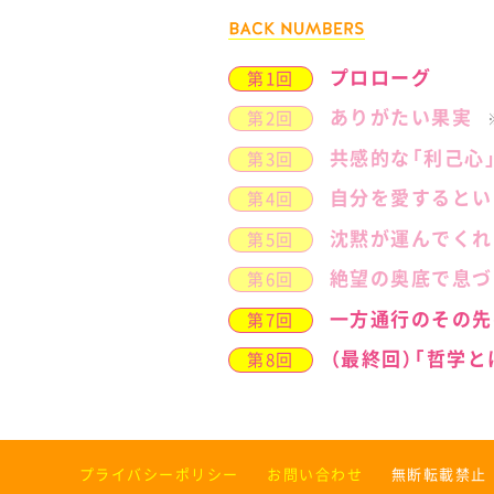
プロローグ
第1回
ありがたい果実
第2回
共感的な「利己心
第3回
自分を愛するとい
第4回
沈黙が運んでくれ
第5回
絶望の奥底で息づ
第6回
一方通行のその先
第7回
（最終回）「哲学
第8回
プライバシーポリシー
お問い合わせ
無断転載禁止