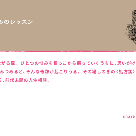
ながる扉。 ひとつの悩みを根っこから掘っていくうちに、思いが
みつめると、そんな奇跡が起こりうる。 その場しのぎの〈処方箋
る、前代未聞の人生相談。
share