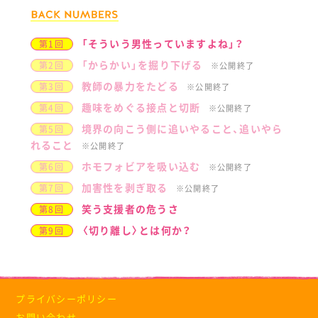
「そういう男性っていますよね」？
第1回
「からかい」を掘り下げる
第2回
※公開終了
教師の暴力をたどる
第3回
※公開終了
趣味をめぐる接点と切断
第4回
※公開終了
境界の向こう側に追いやること、追いやら
第5回
れること
※公開終了
ホモフォビアを吸い込む
第6回
※公開終了
加害性を剥ぎ取る
第7回
※公開終了
笑う支援者の危うさ
第8回
〈切り離し〉とは何か？
第9回
プライバシーポリシー
お問い合わせ