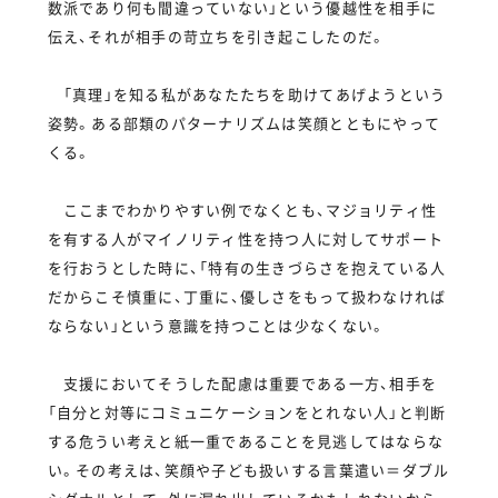
数派であり何も間違っていない」という優越性を相手に
伝え、それが相手の苛立ちを引き起こしたのだ。
「真理」を知る私があなたたちを助けてあげようという
姿勢。ある部類のパターナリズムは笑顔とともにやって
くる。
ここまでわかりやすい例でなくとも、マジョリティ性
を有する人がマイノリティ性を持つ人に対してサポート
を行おうとした時に、「特有の生きづらさを抱えている人
だからこそ慎重に、丁重に、優しさをもって扱わなければ
ならない」という意識を持つことは少なくない。
支援においてそうした配慮は重要である一方、相手を
「自分と対等にコミュニケーションをとれない人」と判断
する危うい考えと紙一重であることを見逃してはならな
い。その考えは、笑顔や子ども扱いする言葉遣い＝ダブル