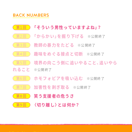
「そういう男性っていますよね」？
第1回
「からかい」を掘り下げる
第2回
※公開終了
教師の暴力をたどる
第3回
※公開終了
趣味をめぐる接点と切断
第4回
※公開終了
境界の向こう側に追いやること、追いやら
第5回
れること
※公開終了
ホモフォビアを吸い込む
第6回
※公開終了
加害性を剥ぎ取る
第7回
※公開終了
笑う支援者の危うさ
第8回
〈切り離し〉とは何か？
第9回