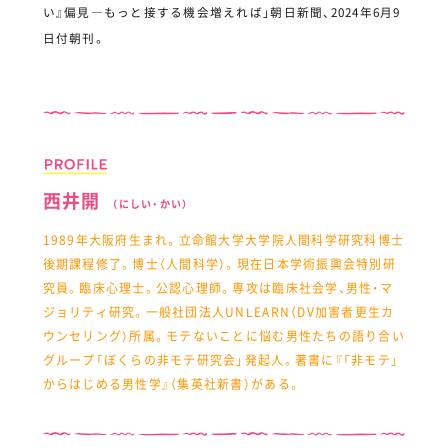
い』偏見―もっと接する機会増えれば」朝日新聞、2024年6月9
日付朝刊。
西井開
（にしい・かい）
1989年大阪府生まれ。立命館大学大学院人間科学研究科博士
後期課程修了。博士（人間科学）。現在日本学術振興会特別研
究員。臨床心理士。公認心理師。専攻は臨床社会学、男性・マ
ジョリティ研究。一般社団法人UNLEARN（DV加害者更生カ
ウンセリング）所属。モテないことに悩む男性たちの語り合い
グループ「ぼくらの非モテ研究会」発起人。著書に『「非モテ」
からはじめる男性学』（集英社新書）がある。