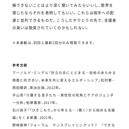
解できないことはより深く聞いてみたらいいし、限界を
感じたならそれを表明してもいい。これらは相手への配
慮と並列できるものだ。こうしたやりとりの先で、支援者
の臭いは脱臭されていくのかもしれない。
＊本連載は、初回と最新2回分のみ閲覧できます。
参考文献
アーノルド・ミンデル『対立の炎にとどまる―自他のあらゆる
側面と向き合い、未来を共に変えるエルダーシップ』松村憲・
西田徹訳、英治出版、2022年。
平山亮『介護する息子たち―男性性の死角とケアのジェンダ
ー分析』勁草書房、2017年。
石川良子『「ひきこもり」から考える―〈聴く〉から始める支援
論』ちくま新書、2021年。
野崎泰伸「フォーラム マンスプレイニングって？ 『できな