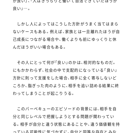
が良い」、「人はきっちりと働いて自活できていたほうが
良い」…。
しかし人によってはこうした方針がうまく当てはまら
ないケースもある。例えば、家族とは一旦離れたほうが自
己成長につながる場合や、働くよりも前にゆっくりと休
んだほうがいい場合もある。
その人にとって何が「良い」のかは、相対的なものだ。
にもかかわらず、社会の中で支配的になっている「良い」
方針に則って支援をした場合、相手に全く寄与しないど
ころか、脂ぎった肉のように、相手を追い詰める結果に終
わってしまうことが起こりうる。
このバーベキューのエピソードの背景には、相手を自
分と同じレベルで把握しようとする問題が関わってい
る。相手が自分と違う状態にあることや、違う価値観を持
っている可能性に気づかずに、自分と同等な存在とみな