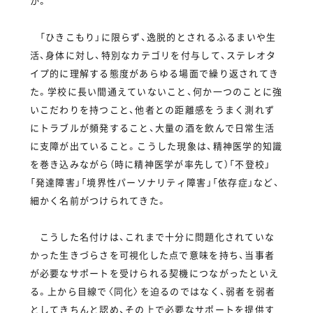
か。
「ひきこもり」に限らず、逸脱的とされるふるまいや生
活、身体に対し、特別なカテゴリを付与して、ステレオタ
イプ的に理解する態度があらゆる場面で繰り返されてき
た。学校に長い間通えていないこと、何か一つのことに強
いこだわりを持つこと、他者との距離感をうまく測れず
にトラブルが頻発すること、大量の酒を飲んで日常生活
に支障が出ていること。こうした現象は、精神医学的知識
を巻き込みながら（時に精神医学が率先して）「不登校」
「発達障害」「境界性パーソナリティ障害」「依存症」など、
細かく名前がつけられてきた。
こうした名付けは、これまで十分に問題化されていな
かった生きづらさを可視化した点で意味を持ち、当事者
が必要なサポートを受けられる契機につながったといえ
る。上から目線で〈同化〉を迫るのではなく、弱者を弱者
としてきちんと認め、その上で必要なサポートを提供す