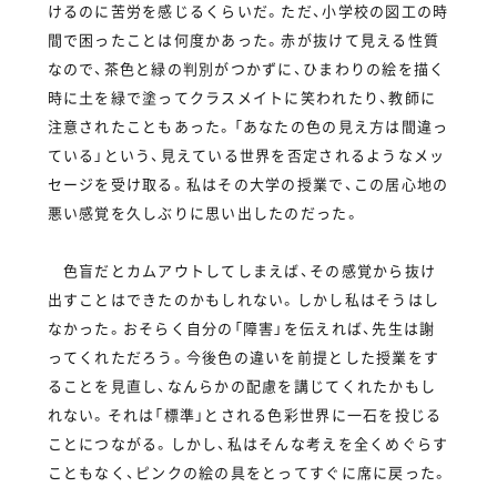
けるのに苦労を感じるくらいだ。ただ、小学校の図工の時
間で困ったことは何度かあった。赤が抜けて見える性質
なので、茶色と緑の判別がつかずに、ひまわりの絵を描く
時に土を緑で塗ってクラスメイトに笑われたり、教師に
注意されたこともあった。「あなたの色の見え方は間違っ
ている」という、見えている世界を否定されるようなメッ
セージを受け取る。私はその大学の授業で、この居心地の
悪い感覚を久しぶりに思い出したのだった。
色盲だとカムアウトしてしまえば、その感覚から抜け
出すことはできたのかもしれない。しかし私はそうはし
なかった。おそらく自分の「障害」を伝えれば、先生は謝
ってくれただろう。今後色の違いを前提とした授業をす
ることを見直し、なんらかの配慮を講じてくれたかもし
れない。それは「標準」とされる色彩世界に一石を投じる
ことにつながる。しかし、私はそんな考えを全くめぐらす
こともなく、ピンクの絵の具をとってすぐに席に戻った。