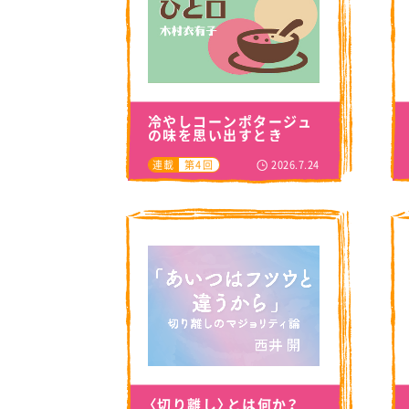
冷やしコーンポタージュ
の味を思い出すとき
2026.7.24
連載
第4回
〈切り離し〉とは何か？