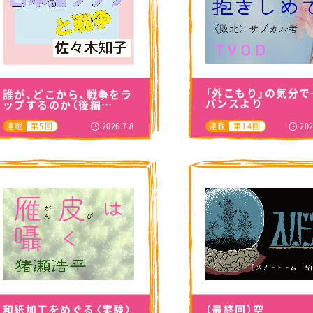
「外こもり」の気分で
誰が、どこから、戦争をラ
パンスより
ップするのか（後編…
2026.7.8
202
連載
第5回
連載
第14回
（最終回）空
和紙加工をめぐる〈実験〉