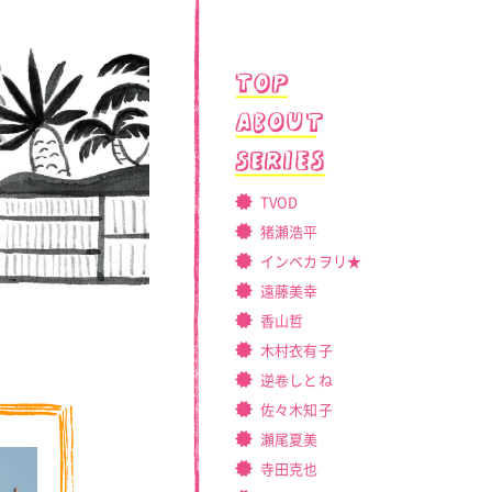
TVOD
猪瀬浩平
インベカヲリ★
遠藤美幸
香山哲
木村衣有子
逆卷しとね
佐々木知子
瀬尾夏美
寺田克也