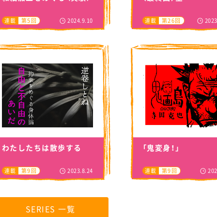
2024.9.10
2023
連載
第5回
連載
第26回
わたしたちは散歩する
「鬼変身！」
2023.8.24
202
連載
第9回
連載
第9回
SERIES 一覧