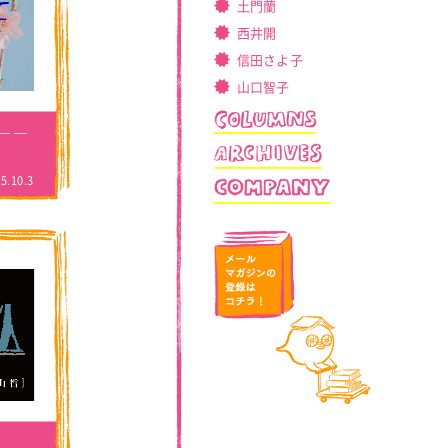
土門蘭
西井開
信田さよ子
山口智子
――
5.10.3