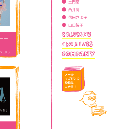
土門蘭
西井開
信田さよ子
山口智子
――
5.10.3