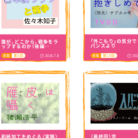
「外こもり」の気分で
誰が、どこから、戦争をラ
パンスより
ップするのか（後編…
2026.7.8
202
連載
第5回
連載
第14回
（最終回）空
和紙加工をめぐる〈実験〉