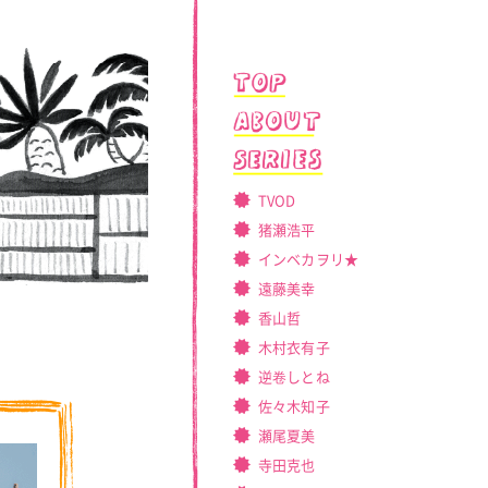
TVOD
猪瀬浩平
インベカヲリ★
遠藤美幸
香山哲
木村衣有子
逆卷しとね
佐々木知子
瀬尾夏美
寺田克也