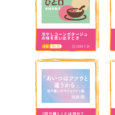
冷やしコーンポタージュ
の味を思い出すとき
2026.7.24
連載
第4回
〈切り離し〉とは何か？