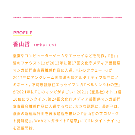
香山哲
（かやま・てつ）
漫画やコンピューターゲームやエッセイなどを制作。『香山
哲のファウスト1』が2013年に第17回文化庁メディア芸術祭
マンガ部門審査員推薦作品に入選。『心のクウェート』が
2017年にアングレーム国際漫画祭オルタナティブ部門にノ
ミネート。不可思議移住エッセイマンガ『ベルリンうわの空』
が2021年に『このマンガがすごい！ 2021』（宝島社）オトコ編
10位にランクイン、第24回文化庁メディア芸術祭マンガ部門
審査員会推薦作品に入選するなど、大きな話題に。最新刊は、
漫画の新連載計画を練る過程を描いた『香山哲のプロジェク
ト発酵記』。Webマンガサイト「路草」にて『レタイトナイト』
を連載開始。