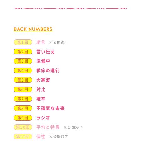
緒言
第1回
※公開終了
言い伝え
第2回
準備中
第3回
季節の進行
第4回
大寒波
第5回
対比
第6回
確率
第7回
不確実な未来
第8回
ラジオ
第9回
平均と特異
第10回
※公開終了
個性
第11回
※公開終了