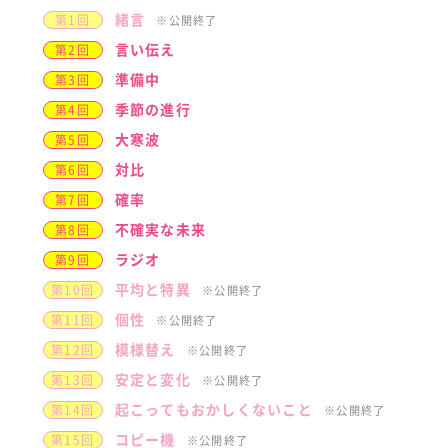
緒言
第1回
※公開終了
言い伝え
第2回
準備中
第3回
季節の進行
第4回
大寒波
第5回
対比
第6回
確率
第7回
不確実な未来
第8回
ラジオ
第9回
平均と特異
第10回
※公開終了
個性
第11回
※公開終了
模様替え
第12回
※公開終了
安定と変化
第13回
※公開終了
起こってもおかしくないこと
第14回
※公開終了
コピー機
第15回
※公開終了