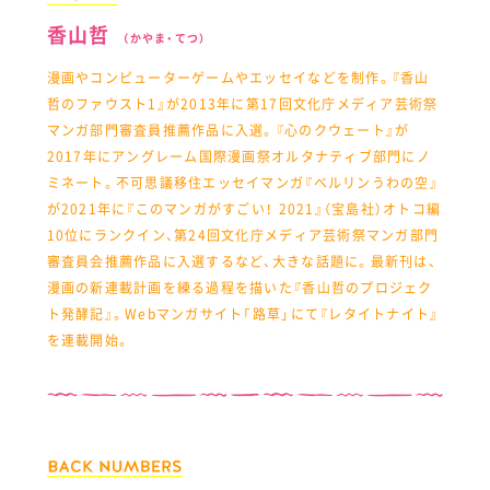
香山哲
（かやま・てつ）
漫画やコンピューターゲームやエッセイなどを制作。『香山
哲のファウスト1』が2013年に第17回文化庁メディア芸術祭
マンガ部門審査員推薦作品に入選。『心のクウェート』が
2017年にアングレーム国際漫画祭オルタナティブ部門にノ
ミネート。不可思議移住エッセイマンガ『ベルリンうわの空』
が2021年に『このマンガがすごい！ 2021』（宝島社）オトコ編
10位にランクイン、第24回文化庁メディア芸術祭マンガ部門
審査員会推薦作品に入選するなど、大きな話題に。最新刊は、
漫画の新連載計画を練る過程を描いた『香山哲のプロジェク
ト発酵記』。Webマンガサイト「路草」にて『レタイトナイト』
を連載開始。