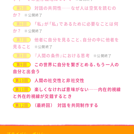
対話の共同性──なぜ人は空気を読むの
第5回
か？
※公開終了
「私」が「私」であるために必要なことは何
第6回
か？
※公開終了
他者に自分を見ること、自分の中に他者を
第7回
見ること
※公開終了
『人間の条件』における思考
第8回
※公開終了
この世界に自分を繋ぎとめる、もう一人の
第9回
自分と出会う
人間の社交性と非社交性
第10回
楽しくなければ意味がない──内在的視線
第11回
と外在的視線が交錯するとき
（最終回） 対話を共同制作する
第12回
プライバシーポリシー