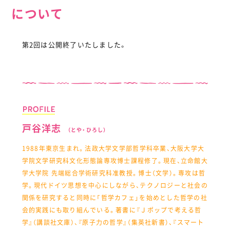
について
第2回は公開終了いたしました。
戸谷洋志
（とや・ひろし）
1988年東京生まれ。法政大学文学部哲学科卒業、大阪大学大
学院文学研究科文化形態論専攻博士課程修了。現在、立命館大
学大学院 先端総合学術研究科准教授。博士（文学）。専攻は哲
学。現代ドイツ思想を中心にしながら、テクノロジーと社会の
関係を研究すると同時に「哲学カフェ」を始めとした哲学の社
会的実践にも取り組んでいる。著書に『Ｊポップで考える哲
学』（講談社文庫）、『原子力の哲学』（集英社新書）、『スマート