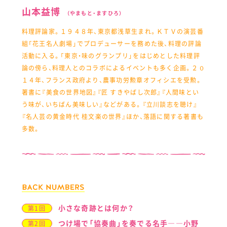
山本益博
（やまもと・ますひろ）
料理評論家。１９４８年、東京都浅草生まれ。ＫＴＶの演芸番
組「花王名人劇場」でプロデューサーを務めた後、料理の評論
活動に入る。「東京・味のグランプリ」をはじめとした料理評
論の傍ら、料理人とのコラボによるイベントも多く企画。２０
１４年、フランス政府より、農事功労勲章オフィシエを受勲。
著書に『美食の世界地図』『匠 すきやばし次郎』『人間味とい
う味が、いちばん美味しい』などがある。『立川談志を聴け』
『名人芸の黄金時代 桂文楽の世界』ほか、落語に関する著書も
多数。
小さな奇跡とは何か？
第1回
つけ場で「協奏曲」を奏でる名手――小野
第2回