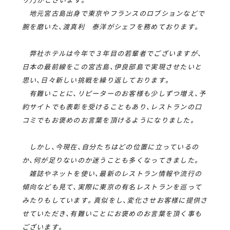
地元宮古島出身で東京やフランスのロブションなどで
腕を磨いた、渡真利 泰洋がシェフを務めております。
弊社ホテルは今年で３年目の若輩者でございますが、
日本の最前線をこの宮古島、伊良部島で実現させたいと
思い、日々新しい挑戦を繰り返しております。
有難いことに、リピーターのお客様も少しずつ増え、予
約サイトでも表彰を受けることもあり、レストランの口
コミでもお褒めのお言葉を頂けるようになりました。
しかし、今現在、自分たちはどの位置に立っているの
か、何が足りないのか迷うことも多くなってきました。
雑誌やネットを使い、最新のレストラン情報や流行の
傾向なども見て、実際に東京の有名レストランを巡って
みたりもしています。真似をし、変化させお客様に提供さ
せていただき、有難いことにお褒めのお言葉を頂く事も
ございます。