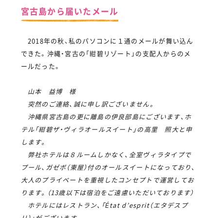
宮古島から届いたメール
2018年の秋、私のパソコンに１通のメールが舞い込ん
できた。沖縄・宮古の「紺碧リゾート」の支配人からのメ
ールだった。
山本 益博 様
突然のご連絡、誠に申し訳ございません。
沖縄県宮古島の更に離島の伊良部島にございます、ホ
テル「紺碧ザ・ヴィラオールスイート」の高里 照大と申
します。
弊社ホテルは８ルームしかなく、全室ヴィラタイプで
プール、ガゼボ（東屋）付のオールスイートになっており、
大人のプライベートを重視したコンセプトで運営してお
ります。（13歳以下は宿泊をご遠慮いただいております）
ホテルにはレストラン、「État d’esprit（エタデスプ
リ）」がございます。