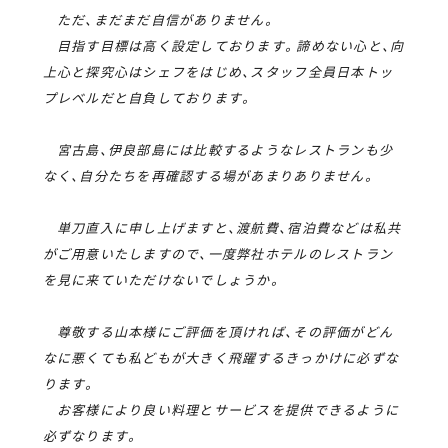
ただ、まだまだ自信がありません。
目指す目標は高く設定しております。諦めない心と、向
上心と探究心はシェフをはじめ、スタッフ全員日本トッ
プレベルだと自負しております。
宮古島、伊良部島には比較するようなレストランも少
なく、自分たちを再確認する場があまりありません。
単刀直入に申し上げますと、渡航費、宿泊費などは私共
がご用意いたしますので、一度弊社ホテルのレストラン
を見に来ていただけないでしょうか。
尊敬する山本様にご評価を頂ければ、その評価がどん
なに悪くても私どもが大きく飛躍するきっかけに必ずな
ります。
お客様により良い料理とサービスを提供できるように
必ずなります。