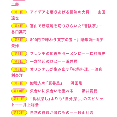
二郎
アイデアを磨きあげる情熱の大将――山田
第3回
達也
富山で新境地を切りひらいた「冒険家」―
第4回
谷口英司
800円で味わう東京の宝－川端敏雄・清子
第5回
夫婦
フレンチの知恵をラーメンに――松村康史
第6回
一念発起のひと――荒井昇
第7回
オリジナルが生み出す「祝祭料理」―渡真
第8回
利泰洋
鮨職人の「真善美」――浜田剛
第9回
気合いに気合いを重ねる――藤井寛徳
第10回
「食材探し」よりも「自分探し」のスピリッ
第11回
ト――井上稔浩
自然の循環が育むもの――砂山利治
第12回